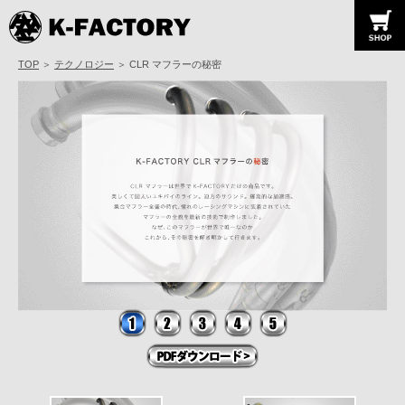
K-FACTORY
TOP
＞
テクノロジー
＞ CLR マフラーの秘密
1
2
3
4
5
PDFダウンロード